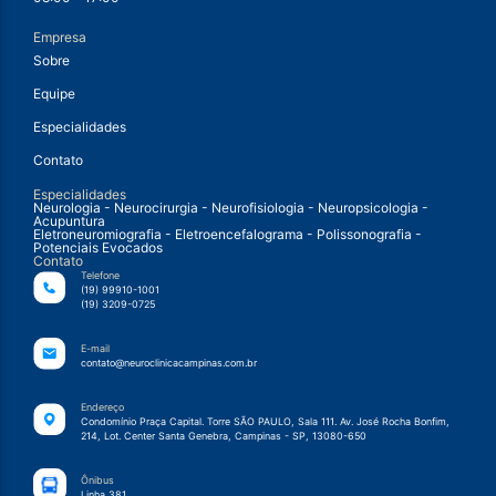
Empresa
Sobre
Equipe
Especialidades
Contato
Especialidades
Neurologia - Neurocirurgia - Neurofisiologia - Neuropsicologia -
Acupuntura
Eletroneuromiografia - Eletroencefalograma - Polissonografia -
Potenciais Evocados
Contato
Telefone
(19) 99910-1001
(19) 3209-0725
E-mail
contato@neuroclinicacampinas.com.br
Endereço
Condomínio Praça Capital. Torre SÃO PAULO, Sala 111. Av. José Rocha Bonfim,
214, Lot. Center Santa Genebra, Campinas - SP, 13080-650
Ônibus
Linha 381