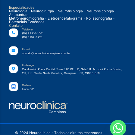
Especialidades
Neurologia - Neurocirurgia - Neurofisiologia - Neuropsicologia -
Acupuntura
Eletroneuromiografia - Eletroencefalograma - Polissonografia -
Potenciais Evocados
Contato
Telefone
(19) 99910-1001
(19) 3209-0725
E-mail
contato@neuroclinicacampinas.com.br
Endereço
Condomínio Praça Capital. Torre SÃO PAULO, Sala 111. Av. José Rocha Bonfim,
214, Lot. Center Santa Genebra, Campinas - SP, 13080-650
Ônibus
Linha 381
© 2024 Neuroclínica - Todos os direitos reservados