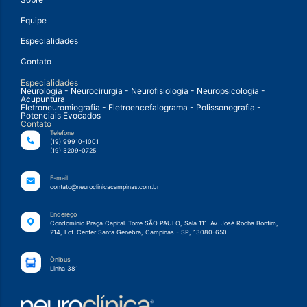
Equipe
Especialidades
Contato
Especialidades
Neurologia - Neurocirurgia - Neurofisiologia - Neuropsicologia -
Acupuntura
Eletroneuromiografia - Eletroencefalograma - Polissonografia -
Potenciais Evocados
Contato
Telefone
(19) 99910-1001
(19) 3209-0725
E-mail
contato@neuroclinicacampinas.com.br
Endereço
Condomínio Praça Capital. Torre SÃO PAULO, Sala 111. Av. José Rocha Bonfim,
214, Lot. Center Santa Genebra, Campinas - SP, 13080-650
Ônibus
Linha 381