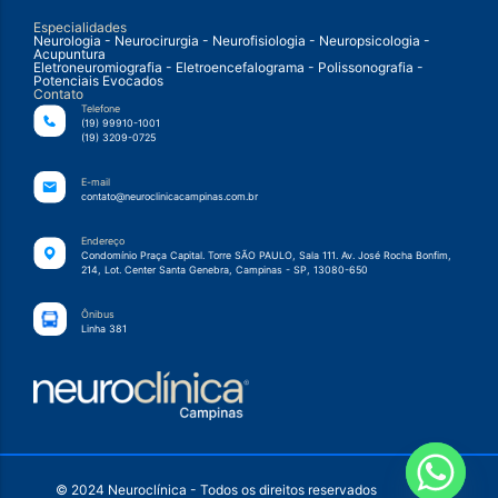
Especialidades
Neurologia - Neurocirurgia - Neurofisiologia - Neuropsicologia -
Acupuntura
Eletroneuromiografia - Eletroencefalograma - Polissonografia -
Potenciais Evocados
Contato
Telefone
(19) 99910-1001
(19) 3209-0725
E-mail
contato@neuroclinicacampinas.com.br
Endereço
Condomínio Praça Capital. Torre SÃO PAULO, Sala 111. Av. José Rocha Bonfim,
214, Lot. Center Santa Genebra, Campinas - SP, 13080-650
Ônibus
Linha 381
© 2024 Neuroclínica - Todos os direitos reservados