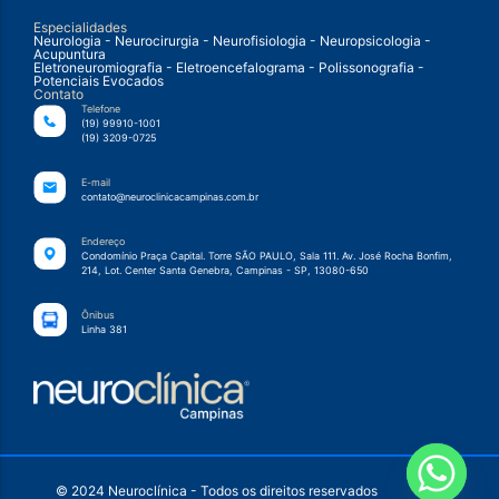
Especialidades
Neurologia - Neurocirurgia - Neurofisiologia - Neuropsicologia -
Acupuntura
Eletroneuromiografia - Eletroencefalograma - Polissonografia -
Potenciais Evocados
Contato
Telefone
(19) 99910-1001
(19) 3209-0725
E-mail
contato@neuroclinicacampinas.com.br
Endereço
Condomínio Praça Capital. Torre SÃO PAULO, Sala 111. Av. José Rocha Bonfim,
214, Lot. Center Santa Genebra, Campinas - SP, 13080-650
Ônibus
Linha 381
© 2024 Neuroclínica - Todos os direitos reservados