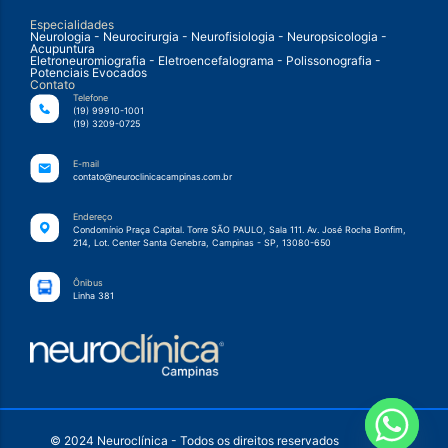
Especialidades
Neurologia - Neurocirurgia - Neurofisiologia - Neuropsicologia -
Acupuntura
Eletroneuromiografia - Eletroencefalograma - Polissonografia -
Potenciais Evocados
Contato
Telefone
(19) 99910-1001
(19) 3209-0725
E-mail
contato@neuroclinicacampinas.com.br
Endereço
Condomínio Praça Capital. Torre SÃO PAULO, Sala 111. Av. José Rocha Bonfim,
214, Lot. Center Santa Genebra, Campinas - SP, 13080-650
Ônibus
Linha 381
© 2024 Neuroclínica - Todos os direitos reservados