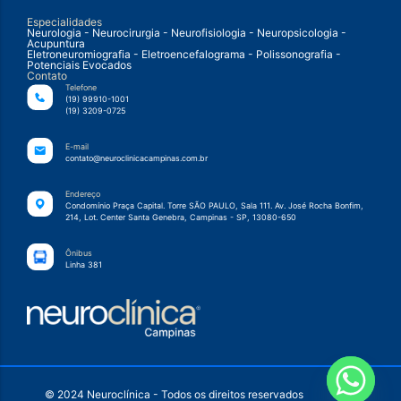
Especialidades
Neurologia - Neurocirurgia - Neurofisiologia - Neuropsicologia -
Acupuntura
Eletroneuromiografia - Eletroencefalograma - Polissonografia -
Potenciais Evocados
Contato
Telefone
(19) 99910-1001
(19) 3209-0725
E-mail
contato@neuroclinicacampinas.com.br
Endereço
Condomínio Praça Capital. Torre SÃO PAULO, Sala 111. Av. José Rocha Bonfim,
214, Lot. Center Santa Genebra, Campinas - SP, 13080-650
Ônibus
Linha 381
© 2024 Neuroclínica - Todos os direitos reservados