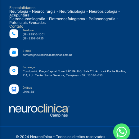
Especialidades
Neurologia - Neurocirurgia - Neurofisiologia - Neuropsicologia -
Acupuntura
Eletroneuromiografia - Eletroencefalograma - Polissonografia -
Potenciais Evocados
Contato
Telefone
(19) 99910-1001
(19) 3209-0725
E-mail
contato@neuroclinicacampinas.com.br
Endereço
Condomínio Praça Capital. Torre SÃO PAULO, Sala 111. Av. José Rocha Bonfim,
214, Lot. Center Santa Genebra, Campinas - SP, 13080-650
Ônibus
Linha 381
© 2024 Neuroclínica - Todos os direitos reservados