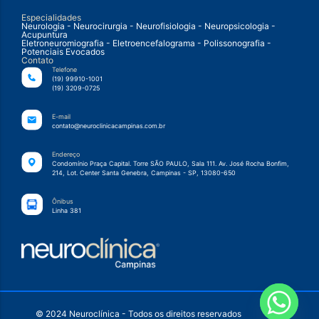
Especialidades
Neurologia - Neurocirurgia - Neurofisiologia - Neuropsicologia -
Acupuntura
Eletroneuromiografia - Eletroencefalograma - Polissonografia -
Potenciais Evocados
Contato
Telefone
(19) 99910-1001
(19) 3209-0725
E-mail
contato@neuroclinicacampinas.com.br
Endereço
Condomínio Praça Capital. Torre SÃO PAULO, Sala 111. Av. José Rocha Bonfim,
214, Lot. Center Santa Genebra, Campinas - SP, 13080-650
Ônibus
Linha 381
© 2024 Neuroclínica - Todos os direitos reservados