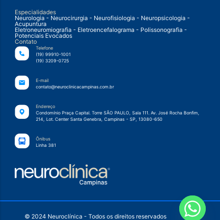
Especialidades
Neurologia - Neurocirurgia - Neurofisiologia - Neuropsicologia -
Acupuntura
Eletroneuromiografia - Eletroencefalograma - Polissonografia -
Potenciais Evocados
Contato
Telefone
(19) 99910-1001
(19) 3209-0725
E-mail
contato@neuroclinicacampinas.com.br
Endereço
Condomínio Praça Capital. Torre SÃO PAULO, Sala 111. Av. José Rocha Bonfim,
214, Lot. Center Santa Genebra, Campinas - SP, 13080-650
Ônibus
Linha 381
© 2024 Neuroclínica - Todos os direitos reservados