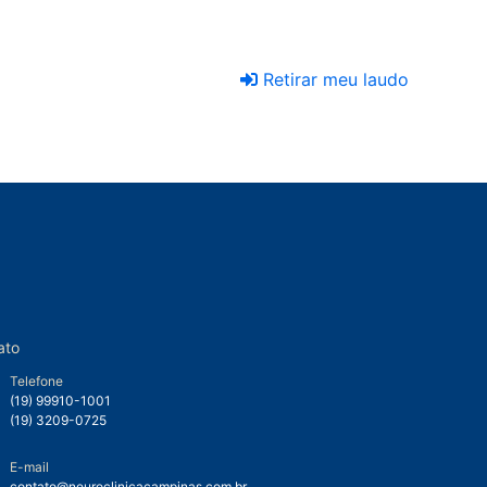
Retirar meu laudo
ato
Telefone
(19) 99910-1001
(19) 3209-0725
E-mail
contato@neuroclinicacampinas.com.br