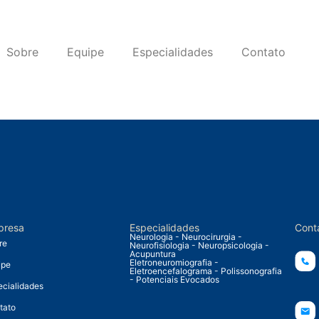
Sobre
Equipe
Especialidades
Contato
presa
Especialidades
Cont
Neurologia - Neurocirurgia -
re
Neurofisiologia - Neuropsicologia -
Acupuntura
Eletroneuromiografia -
ipe
Eletroencefalograma - Polissonografia
- Potenciais Evocados
ecialidades
tato