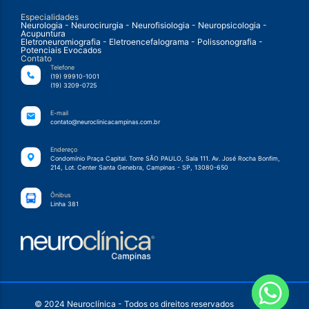
Especialidades
Neurologia - Neurocirurgia - Neurofisiologia - Neuropsicologia -
Acupuntura
Eletroneuromiografia - Eletroencefalograma - Polissonografia -
Potenciais Evocados
Contato
Telefone
(19) 99910-1001
(19) 3209-0725
E-mail
contato@neuroclinicacampinas.com.br
Endereço
Condomínio Praça Capital. Torre SÃO PAULO, Sala 111. Av. José Rocha Bonfim,
214, Lot. Center Santa Genebra, Campinas - SP, 13080-650
Ônibus
Linha 381
© 2024 Neuroclínica - Todos os direitos reservados