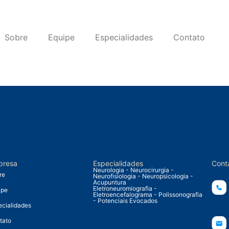
Sobre
Equipe
Especialidades
Contato
presa
Especialidades
Cont
Neurologia - Neurocirurgia -
re
Neurofisiologia - Neuropsicologia -
Acupuntura
Eletroneuromiografia -
ipe
Eletroencefalograma - Polissonografia
- Potenciais Evocados
ecialidades
tato