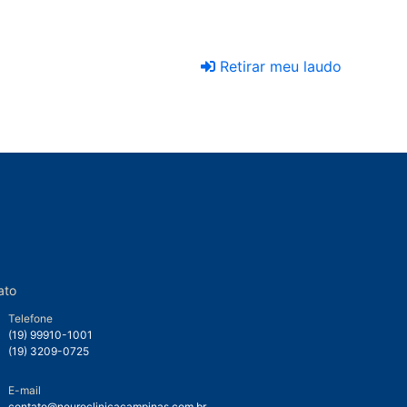
Retirar meu laudo
ato
Telefone
(19) 99910-1001
(19) 3209-0725
E-mail
contato@neuroclinicacampinas.com.br