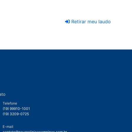
Retirar meu laudo
ato
Telefone
(19) 99910-1001
(19) 3209-0725
E-mail
contato@neuroclinicacampinas.com.br