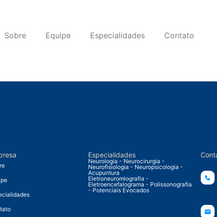
Sobre
Equipe
Especialidades
Contato
presa
Especialidades
Cont
Neurologia - Neurocirurgia -
re
Neurofisiologia - Neuropsicologia -
Acupuntura
Eletroneuromiografia -
ipe
Eletroencefalograma - Polissonografia
- Potenciais Evocados
ecialidades
tato