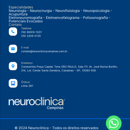
Especialidades
Neurologia - Neurocirurgia - Neurofisiologia - Neuropsicologia -
Acupuntura
Eletroneuromiografia - Eletroencefalograma - Polissonografia -
Potenciais Evocados
Contato
Telefone
(19) 99910-1001
(19) 3209-0725
E-mail
contato@neuroclinicacampinas.com.br
Endereço
Condomínio Praça Capital. Torre SÃO PAULO, Sala 111. Av. José Rocha Bonfim,
214, Lot. Center Santa Genebra, Campinas - SP, 13080-650
Ônibus
Linha 381
© 2024 Neuroclínica - Todos os direitos reservados