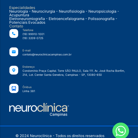
Especialidades
Neurologia - Neurocirurgia - Neurofisiologia - Neuropsicologia -
Acupuntura
Eletroneuromiografia - Eletroencefalograma - Polissonografia -
Potenciais Evocados
Contato
Telefone
(19) 99910-1001
(19) 3209-0725
E-mail
contato@neuroclinicacampinas.com.br
Endereço
Condomínio Praça Capital. Torre SÃO PAULO, Sala 111. Av. José Rocha Bonfim,
214, Lot. Center Santa Genebra, Campinas - SP, 13080-650
Ônibus
Linha 381
© 2024 Neuroclínica - Todos os direitos reservados