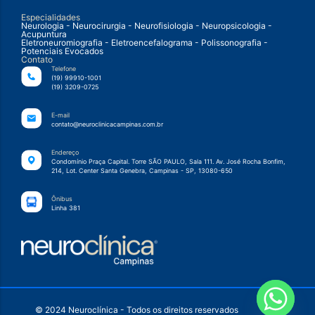
Especialidades
Neurologia - Neurocirurgia - Neurofisiologia - Neuropsicologia -
Acupuntura
Eletroneuromiografia - Eletroencefalograma - Polissonografia -
Potenciais Evocados
Contato
Telefone
(19) 99910-1001
(19) 3209-0725
E-mail
contato@neuroclinicacampinas.com.br
Endereço
Condomínio Praça Capital. Torre SÃO PAULO, Sala 111. Av. José Rocha Bonfim,
214, Lot. Center Santa Genebra, Campinas - SP, 13080-650
Ônibus
Linha 381
© 2024 Neuroclínica - Todos os direitos reservados