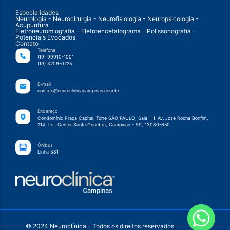
Especialidades
Neurologia - Neurocirurgia - Neurofisiologia - Neuropsicologia -
Acupuntura
Eletroneuromiografia - Eletroencefalograma - Polissonografia -
Potenciais Evocados
Contato
Telefone
(19) 99910-1001
(19) 3209-0725
E-mail
contato@neuroclinicacampinas.com.br
Endereço
Condomínio Praça Capital. Torre SÃO PAULO, Sala 111. Av. José Rocha Bonfim,
214, Lot. Center Santa Genebra, Campinas - SP, 13080-650
Ônibus
Linha 381
© 2024 Neuroclínica - Todos os direitos reservados