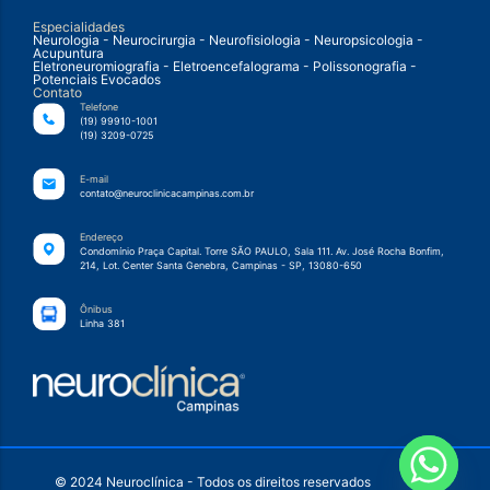
Especialidades
Neurologia - Neurocirurgia - Neurofisiologia - Neuropsicologia -
Acupuntura
Eletroneuromiografia - Eletroencefalograma - Polissonografia -
Potenciais Evocados
Contato
Telefone
(19) 99910-1001
(19) 3209-0725
E-mail
contato@neuroclinicacampinas.com.br
Endereço
Condomínio Praça Capital. Torre SÃO PAULO, Sala 111. Av. José Rocha Bonfim,
214, Lot. Center Santa Genebra, Campinas - SP, 13080-650
Ônibus
Linha 381
© 2024 Neuroclínica - Todos os direitos reservados