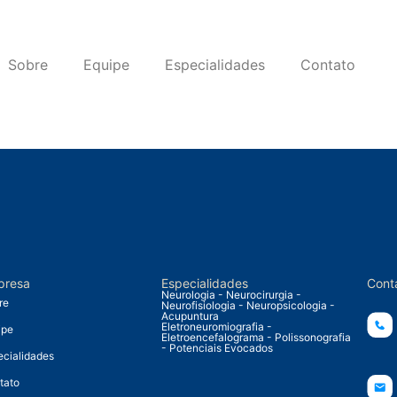
Sobre
Equipe
Especialidades
Contato
presa
Especialidades
Cont
Neurologia - Neurocirurgia -
re
Neurofisiologia - Neuropsicologia -
Acupuntura
Eletroneuromiografia -
ipe
Eletroencefalograma - Polissonografia
- Potenciais Evocados
ecialidades
tato