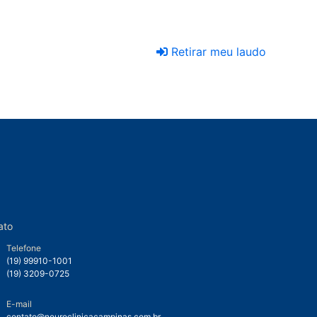
Retirar meu laudo
ato
Telefone
(19) 99910-1001
(19) 3209-0725
E-mail
contato@neuroclinicacampinas.com.br