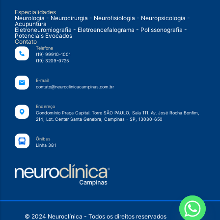
Especialidades
Neurologia - Neurocirurgia - Neurofisiologia - Neuropsicologia -
Acupuntura
Eletroneuromiografia - Eletroencefalograma - Polissonografia -
Potenciais Evocados
Contato
Telefone
(19) 99910-1001
(19) 3209-0725
E-mail
contato@neuroclinicacampinas.com.br
Endereço
Condomínio Praça Capital. Torre SÃO PAULO, Sala 111. Av. José Rocha Bonfim,
214, Lot. Center Santa Genebra, Campinas - SP, 13080-650
Ônibus
Linha 381
© 2024 Neuroclínica - Todos os direitos reservados