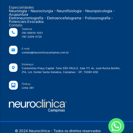
Especialidades
Neurologia - Neurocirurgia - Neurofisiologia - Neuropsicologia -
Acupuntura
Eletroneuromiografia - Eletroencefalograma - Polissonografia -
Potenciais Evocados
Contato
Telefone
(19) 99910-1001
(19) 3209-0725
E-mail
contato@neuroclinicacampinas.com.br
Endereço
Condomínio Praça Capital. Torre SÃO PAULO, Sala 111. Av. José Rocha Bonfim,
214, Lot. Center Santa Genebra, Campinas - SP, 13080-650
Ônibus
Linha 381
© 2024 Neuroclínica - Todos os direitos reservados