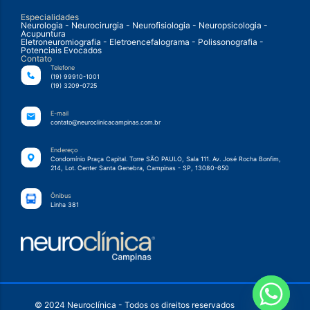
Especialidades
Neurologia - Neurocirurgia - Neurofisiologia - Neuropsicologia -
Acupuntura
Eletroneuromiografia - Eletroencefalograma - Polissonografia -
Potenciais Evocados
Contato
Telefone
(19) 99910-1001
(19) 3209-0725
E-mail
contato@neuroclinicacampinas.com.br
Endereço
Condomínio Praça Capital. Torre SÃO PAULO, Sala 111. Av. José Rocha Bonfim,
214, Lot. Center Santa Genebra, Campinas - SP, 13080-650
Ônibus
Linha 381
© 2024 Neuroclínica - Todos os direitos reservados