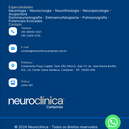
Especialidades
Neurologia - Neurocirurgia - Neurofisiologia - Neuropsicologia -
Acupuntura
Eletroneuromiografia - Eletroencefalograma - Polissonografia -
Potenciais Evocados
Contato
Telefone
(19) 99910-1001
(19) 3209-0725
E-mail
contato@neuroclinicacampinas.com.br
Endereço
Condomínio Praça Capital. Torre SÃO PAULO, Sala 111. Av. José Rocha Bonfim,
214, Lot. Center Santa Genebra, Campinas - SP, 13080-650
Ônibus
Linha 381
© 2024 Neuroclínica - Todos os direitos reservados