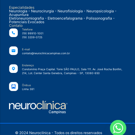
Especialidades
Neurologia - Neurocirurgia - Neurofisiologia - Neuropsicologia -
Acupuntura
Eletroneuromiografia - Eletroencefalograma - Polissonografia -
Potenciais Evocados
Contato
Telefone
(19) 99910-1001
(19) 3209-0725
E-mail
contato@neuroclinicacampinas.com.br
Endereço
Condomínio Praça Capital. Torre SÃO PAULO, Sala 111. Av. José Rocha Bonfim,
214, Lot. Center Santa Genebra, Campinas - SP, 13080-650
Ônibus
Linha 381
© 2024 Neuroclínica - Todos os direitos reservados