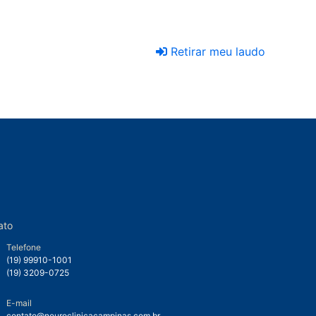
Retirar meu laudo
ato
Telefone
(19) 99910-1001
(19) 3209-0725
E-mail
contato@neuroclinicacampinas.com.br