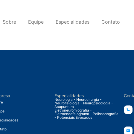
Sobre
Equipe
Especialidades
Contato
presa
Especialidades
Cont
Neurologia - Neurocirurgia -
re
Neurofisiologia - Neuropsicologia -
Acupuntura
Eletroneuromiografia -
ipe
Eletroencefalograma - Polissonografia
- Potenciais Evocados
ecialidades
tato