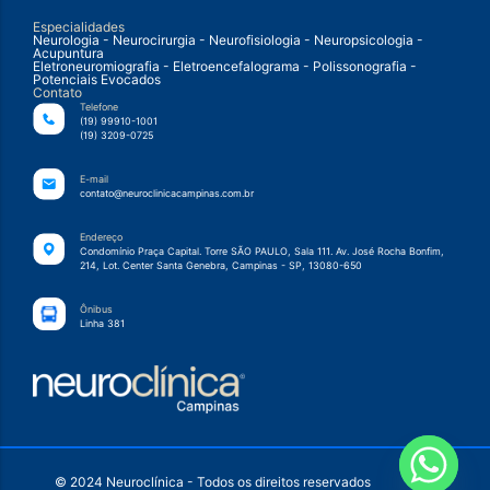
Especialidades
Neurologia - Neurocirurgia - Neurofisiologia - Neuropsicologia -
Acupuntura
Eletroneuromiografia - Eletroencefalograma - Polissonografia -
Potenciais Evocados
Contato
Telefone
(19) 99910-1001
(19) 3209-0725
E-mail
contato@neuroclinicacampinas.com.br
Endereço
Condomínio Praça Capital. Torre SÃO PAULO, Sala 111. Av. José Rocha Bonfim,
214, Lot. Center Santa Genebra, Campinas - SP, 13080-650
Ônibus
Linha 381
© 2024 Neuroclínica - Todos os direitos reservados