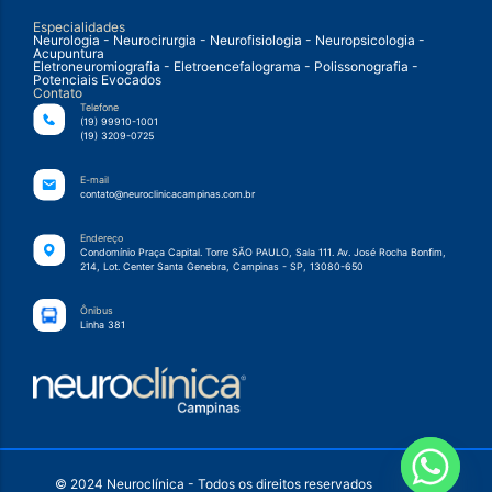
Especialidades
Neurologia - Neurocirurgia - Neurofisiologia - Neuropsicologia -
Acupuntura
Eletroneuromiografia - Eletroencefalograma - Polissonografia -
Potenciais Evocados
Contato
Telefone
(19) 99910-1001
(19) 3209-0725
E-mail
contato@neuroclinicacampinas.com.br
Endereço
Condomínio Praça Capital. Torre SÃO PAULO, Sala 111. Av. José Rocha Bonfim,
214, Lot. Center Santa Genebra, Campinas - SP, 13080-650
Ônibus
Linha 381
© 2024 Neuroclínica - Todos os direitos reservados