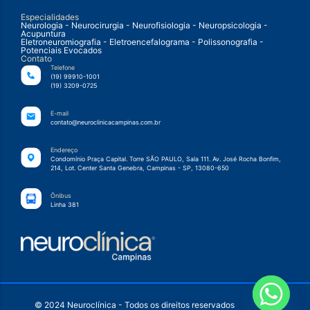
Especialidades
Neurologia - Neurocirurgia - Neurofisiologia - Neuropsicologia -
Acupuntura
Eletroneuromiografia - Eletroencefalograma - Polissonografia -
Potenciais Evocados
Contato
Telefone
(19) 99910-1001
(19) 3209-0725
E-mail
contato@neuroclinicacampinas.com.br
Endereço
Condomínio Praça Capital. Torre SÃO PAULO, Sala 111. Av. José Rocha Bonfim,
214, Lot. Center Santa Genebra, Campinas - SP, 13080-650
Ônibus
Linha 381
© 2024 Neuroclínica - Todos os direitos reservados