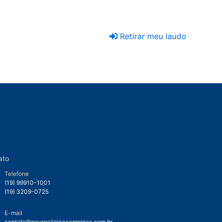
Retirar meu laudo
ato
Telefone
(19) 99910-1001
(19) 3209-0725
E-mail
contato@neuroclinicacampinas.com.br