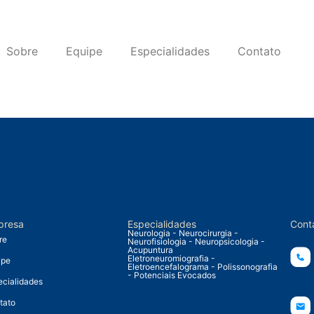
Sobre
Equipe
Especialidades
Contato
presa
Especialidades
Cont
Neurologia - Neurocirurgia -
re
Neurofisiologia - Neuropsicologia -
Acupuntura
Eletroneuromiografia -
ipe
Eletroencefalograma - Polissonografia
- Potenciais Evocados
ecialidades
tato