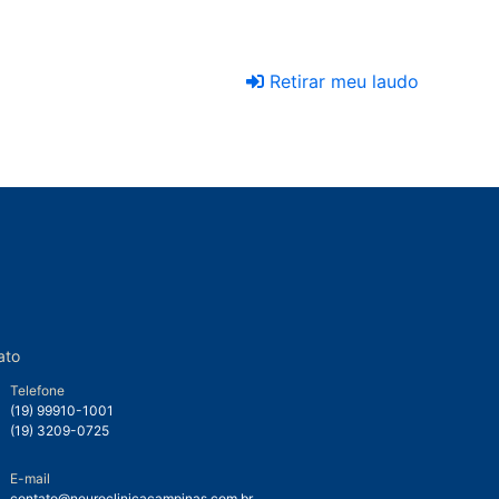
Retirar meu laudo
ato
Telefone
(19) 99910-1001
(19) 3209-0725
E-mail
contato@neuroclinicacampinas.com.br