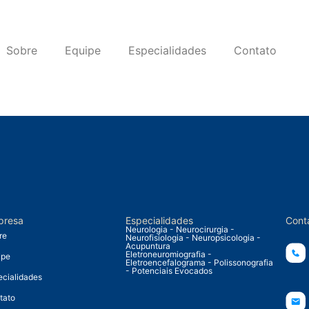
Sobre
Equipe
Especialidades
Contato
presa
Especialidades
Cont
Neurologia - Neurocirurgia -
re
Neurofisiologia - Neuropsicologia -
Acupuntura
Eletroneuromiografia -
ipe
Eletroencefalograma - Polissonografia
- Potenciais Evocados
ecialidades
tato