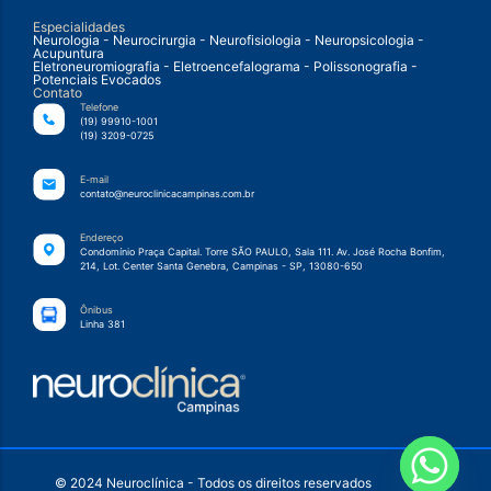
Especialidades
Neurologia - Neurocirurgia - Neurofisiologia - Neuropsicologia -
Acupuntura
Eletroneuromiografia - Eletroencefalograma - Polissonografia -
Potenciais Evocados
Contato
Telefone
(19) 99910-1001
(19) 3209-0725
E-mail
contato@neuroclinicacampinas.com.br
Endereço
Condomínio Praça Capital. Torre SÃO PAULO, Sala 111. Av. José Rocha Bonfim,
214, Lot. Center Santa Genebra, Campinas - SP, 13080-650
Ônibus
Linha 381
© 2024 Neuroclínica - Todos os direitos reservados