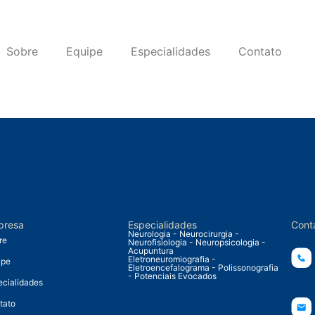
Sobre
Equipe
Especialidades
Contato
presa
Especialidades
Cont
Neurologia - Neurocirurgia -
re
Neurofisiologia - Neuropsicologia -
Acupuntura
Eletroneuromiografia -
ipe
Eletroencefalograma - Polissonografia
- Potenciais Evocados
ecialidades
tato