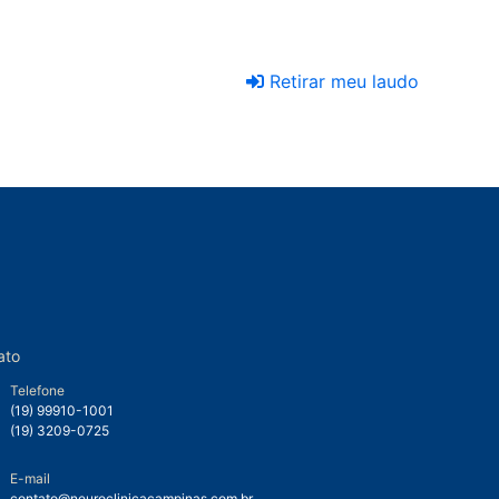
Retirar meu laudo
ato
Telefone
(19) 99910-1001
(19) 3209-0725
E-mail
contato@neuroclinicacampinas.com.br