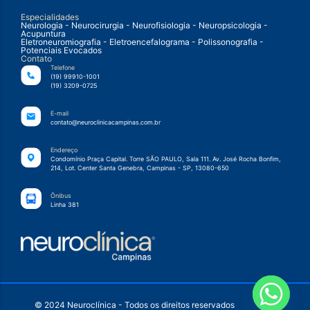
Especialidades
Neurologia - Neurocirurgia - Neurofisiologia - Neuropsicologia -
Acupuntura
Eletroneuromiografia - Eletroencefalograma - Polissonografia -
Potenciais Evocados
Contato
Telefone
(19) 99910-1001
(19) 3209-0725
E-mail
contato@neuroclinicacampinas.com.br
Endereço
Condomínio Praça Capital. Torre SÃO PAULO, Sala 111. Av. José Rocha Bonfim,
214, Lot. Center Santa Genebra, Campinas - SP, 13080-650
Ônibus
Linha 381
© 2024 Neuroclínica - Todos os direitos reservados