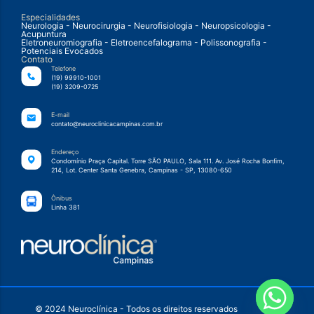
Especialidades
Neurologia - Neurocirurgia - Neurofisiologia - Neuropsicologia -
Acupuntura
Eletroneuromiografia - Eletroencefalograma - Polissonografia -
Potenciais Evocados
Contato
Telefone
(19) 99910-1001
(19) 3209-0725
E-mail
contato@neuroclinicacampinas.com.br
Endereço
Condomínio Praça Capital. Torre SÃO PAULO, Sala 111. Av. José Rocha Bonfim,
214, Lot. Center Santa Genebra, Campinas - SP, 13080-650
Ônibus
Linha 381
© 2024 Neuroclínica - Todos os direitos reservados