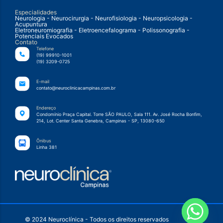
Especialidades
Neurologia - Neurocirurgia - Neurofisiologia - Neuropsicologia -
Acupuntura
Eletroneuromiografia - Eletroencefalograma - Polissonografia -
Potenciais Evocados
Contato
Telefone
(19) 99910-1001
(19) 3209-0725
E-mail
contato@neuroclinicacampinas.com.br
Endereço
Condomínio Praça Capital. Torre SÃO PAULO, Sala 111. Av. José Rocha Bonfim,
214, Lot. Center Santa Genebra, Campinas - SP, 13080-650
Ônibus
Linha 381
© 2024 Neuroclínica - Todos os direitos reservados