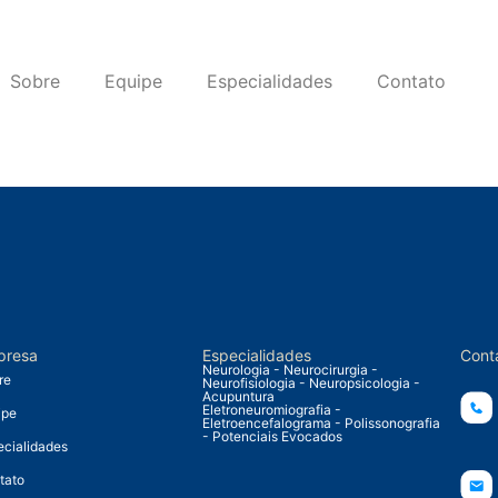
Sobre
Equipe
Especialidades
Contato
presa
Especialidades
Cont
Neurologia - Neurocirurgia -
re
Neurofisiologia - Neuropsicologia -
Acupuntura
Eletroneuromiografia -
ipe
Eletroencefalograma - Polissonografia
- Potenciais Evocados
ecialidades
tato