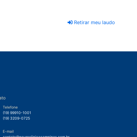
Retirar meu laudo
ato
Telefone
(19) 99910-1001
(19) 3209-0725
E-mail
contato@neuroclinicacampinas.com.br