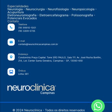
Especialidades
Neurologia - Neurocirurgia - Neurofisiologia - Neuropsicologia -
Acupuntura
Eletroneuromiografia - Eletroencefalograma - Polissonografia -
Potenciais Evocados
Contato
Telefone
(19) 99910-1001
(19) 3209-0725
E-mail
contato@neuroclinicacampinas.com.br
Endereço
Condomínio Praça Capital. Torre SÃO PAULO, Sala 111. Av. José Rocha Bonfim,
214, Lot. Center Santa Genebra, Campinas - SP, 13080-650
Ônibus
Linha 381
© 2024 Neuroclínica - Todos os direitos reservados