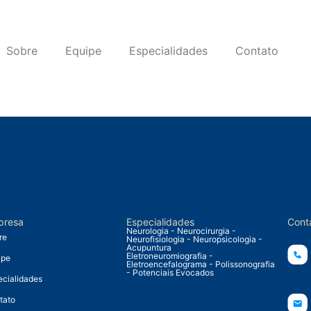
Sobre
Equipe
Especialidades
Contato
presa
Especialidades
Cont
Neurologia - Neurocirurgia -
re
Neurofisiologia - Neuropsicologia -
Acupuntura
Eletroneuromiografia -
ipe
Eletroencefalograma - Polissonografia
- Potenciais Evocados
ecialidades
tato