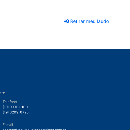
Retirar meu laudo
ato
Telefone
(19) 99910-1001
(19) 3209-0725
E-mail
contato@neuroclinicacampinas.com.br