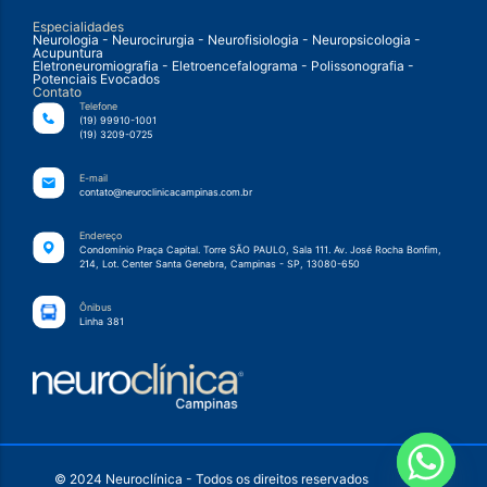
Especialidades
Neurologia - Neurocirurgia - Neurofisiologia - Neuropsicologia -
Acupuntura
Eletroneuromiografia - Eletroencefalograma - Polissonografia -
Potenciais Evocados
Contato
Telefone
(19) 99910-1001
(19) 3209-0725
E-mail
contato@neuroclinicacampinas.com.br
Endereço
Condomínio Praça Capital. Torre SÃO PAULO, Sala 111. Av. José Rocha Bonfim,
214, Lot. Center Santa Genebra, Campinas - SP, 13080-650
Ônibus
Linha 381
© 2024 Neuroclínica - Todos os direitos reservados