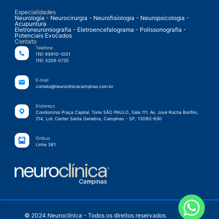
Especialidades
Neurologia - Neurocirurgia - Neurofisiologia - Neuropsicologia -
Acupuntura
Eletroneuromiografia - Eletroencefalograma - Polissonografia -
Potenciais Evocados
Contato
Telefone
(19) 99910-1001
(19) 3209-0725
E-mail
contato@neuroclinicacampinas.com.br
Endereço
Condomínio Praça Capital. Torre SÃO PAULO, Sala 111. Av. José Rocha Bonfim,
214, Lot. Center Santa Genebra, Campinas - SP, 13080-650
Ônibus
Linha 381
© 2024 Neuroclínica - Todos os direitos reservados