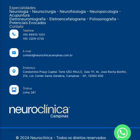
Especialidades
Neurologia - Neurocirurgia - Neurofisiologia - Neuropsicologia -
Acupuntura
Eletroneuromiografia - Eletroencefalograma - Polissonografia -
Potenciais Evocados
Contato
Telefone
(19) 99910-1001
(19) 3209-0725
E-mail
contato@neuroclinicacampinas.com.br
Endereço
Condomínio Praça Capital. Torre SÃO PAULO, Sala 111. Av. José Rocha Bonfim,
214, Lot. Center Santa Genebra, Campinas - SP, 13080-650
Ônibus
Linha 381
© 2024 Neuroclínica - Todos os direitos reservados