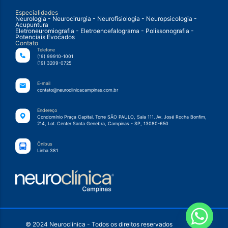
Especialidades
Neurologia - Neurocirurgia - Neurofisiologia - Neuropsicologia -
Acupuntura
Eletroneuromiografia - Eletroencefalograma - Polissonografia -
Potenciais Evocados
Contato
Telefone
(19) 99910-1001
(19) 3209-0725
E-mail
contato@neuroclinicacampinas.com.br
Endereço
Condomínio Praça Capital. Torre SÃO PAULO, Sala 111. Av. José Rocha Bonfim,
214, Lot. Center Santa Genebra, Campinas - SP, 13080-650
Ônibus
Linha 381
© 2024 Neuroclínica - Todos os direitos reservados