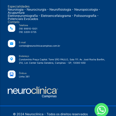
Especialidades
Neurologia - Neurocirurgia - Neurofisiologia - Neuropsicologia -
Acupuntura
Eletroneuromiografia - Eletroencefalograma - Polissonografia -
Potenciais Evocados
Contato
Telefone
(19) 99910-1001
(19) 3209-0725
E-mail
contato@neuroclinicacampinas.com.br
Endereço
Condomínio Praça Capital. Torre SÃO PAULO, Sala 111. Av. José Rocha Bonfim,
214, Lot. Center Santa Genebra, Campinas - SP, 13080-650
Ônibus
Linha 381
© 2024 Neuroclínica - Todos os direitos reservados