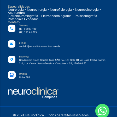
Especialidades
Neurologia - Neurocirurgia - Neurofisiologia - Neuropsicologia -
Acupuntura
Eletroneuromiografia - Eletroencefalograma - Polissonografia -
Potenciais Evocados
Contato
Telefone
(19) 99910-1001
(19) 3209-0725
E-mail
contato@neuroclinicacampinas.com.br
Endereço
Condomínio Praça Capital. Torre SÃO PAULO, Sala 111. Av. José Rocha Bonfim,
214, Lot. Center Santa Genebra, Campinas - SP, 13080-650
Ônibus
Linha 381
© 2024 Neuroclínica - Todos os direitos reservados