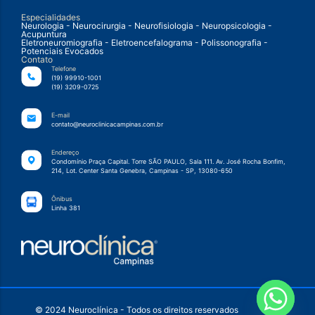
Especialidades
Neurologia - Neurocirurgia - Neurofisiologia - Neuropsicologia -
Acupuntura
Eletroneuromiografia - Eletroencefalograma - Polissonografia -
Potenciais Evocados
Contato
Telefone
(19) 99910-1001
(19) 3209-0725
E-mail
contato@neuroclinicacampinas.com.br
Endereço
Condomínio Praça Capital. Torre SÃO PAULO, Sala 111. Av. José Rocha Bonfim,
214, Lot. Center Santa Genebra, Campinas - SP, 13080-650
Ônibus
Linha 381
© 2024 Neuroclínica - Todos os direitos reservados