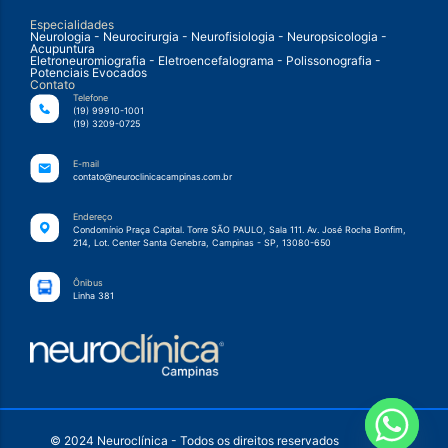
Especialidades
Neurologia - Neurocirurgia - Neurofisiologia - Neuropsicologia -
Acupuntura
Eletroneuromiografia - Eletroencefalograma - Polissonografia -
Potenciais Evocados
Contato
Telefone
(19) 99910-1001
(19) 3209-0725
E-mail
contato@neuroclinicacampinas.com.br
Endereço
Condomínio Praça Capital. Torre SÃO PAULO, Sala 111. Av. José Rocha Bonfim,
214, Lot. Center Santa Genebra, Campinas - SP, 13080-650
Ônibus
Linha 381
© 2024 Neuroclínica - Todos os direitos reservados