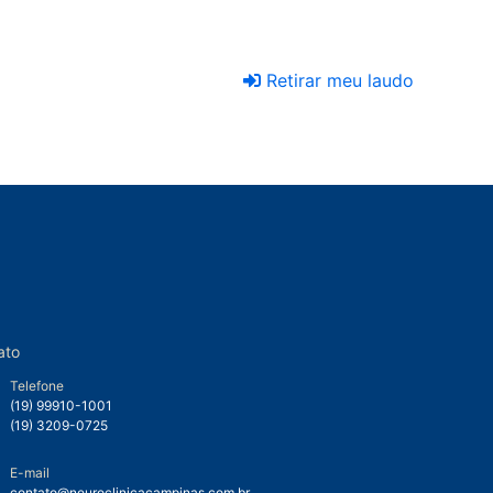
Retirar meu laudo
ato
Telefone
(19) 99910-1001
(19) 3209-0725
E-mail
contato@neuroclinicacampinas.com.br