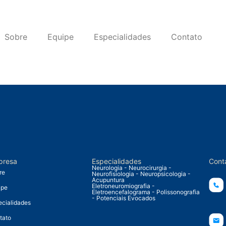
Sobre
Equipe
Especialidades
Contato
presa
Especialidades
Cont
Neurologia - Neurocirurgia -
re
Neurofisiologia - Neuropsicologia -
Acupuntura
Eletroneuromiografia -
ipe
Eletroencefalograma - Polissonografia
- Potenciais Evocados
ecialidades
tato