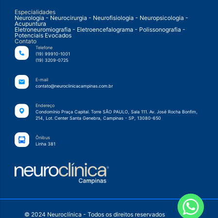
Especialidades
Neurologia - Neurocirurgia - Neurofisiologia - Neuropsicologia -
Acupuntura
Eletroneuromiografia - Eletroencefalograma - Polissonografia -
Potenciais Evocados
Contato
Telefone
(19) 99910-1001
(19) 3209-0725
E-mail
contato@neuroclinicacampinas.com.br
Endereço
Condomínio Praça Capital. Torre SÃO PAULO, Sala 111. Av. José Rocha Bonfim,
214, Lot. Center Santa Genebra, Campinas - SP, 13080-650
Ônibus
Linha 381
© 2024 Neuroclínica - Todos os direitos reservados