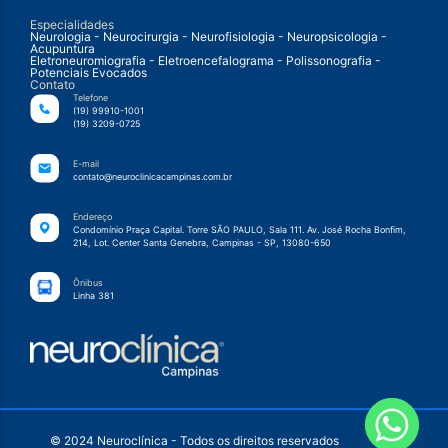
Especialidades
Neurologia - Neurocirurgia - Neurofisiologia - Neuropsicologia -
Acupuntura
Eletroneuromiografia - Eletroencefalograma - Polissonografia -
Potenciais Evocados
Contato
Telefone
(19) 99910-1001
(19) 3209-0725
E-mail
contato@neuroclinicacampinas.com.br
Endereço
Condomínio Praça Capital. Torre SÃO PAULO, Sala 111. Av. José Rocha Bonfim,
214, Lot. Center Santa Genebra, Campinas - SP, 13080-650
Ônibus
Linha 381
© 2024 Neuroclínica - Todos os direitos reservados